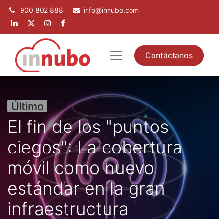
900 802 888
info@innubo.com
Contáctanos
Último
El fin de los "puntos
ciegos": La cobertura
móvil como nuevo
estándar en la gran
infraestructura