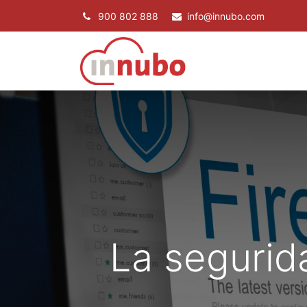
900 802 888
info@innubo.com
SERVICIOS
P
La segurid