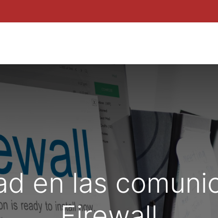
ROYECTOS
POR QUÉ INNUBO
KIT DIGITAL
BLOG
ZON
ad en las comunic
Firewall