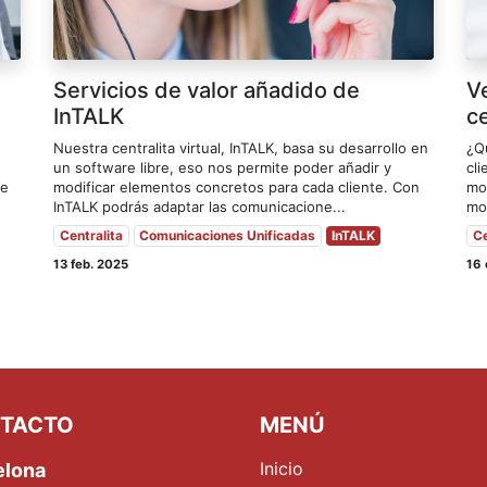
Servicios de valor añadido de
V
InTALK
ce
Nuestra centralita virtual, InTALK, basa su desarrollo en
¿Q
un software libre, eso nos permite poder añadir y
cli
te
modificar elementos concretos para cada cliente. Con
mo
InTALK podrás adaptar las comunicacione...
mov
Centralita
Comunicaciones Unificadas
InTALK
Ce
13 feb. 2025
16 
TACTO
MENÚ
Inicio
elona