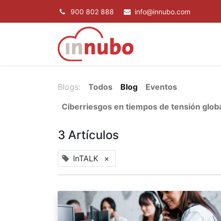
900 802 888
info@innubo.com
SERVICIOS
P
Blogs:
Todos
Blog
Eventos
Ciberriesgos en tiempos de tensión glob
3 Artículos
InTALK
×