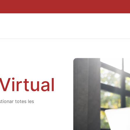
JECTES
PER QUÈ INNUBO
KIT DIGITAL
BLOC
ZONA C
Virtual
tionar totes les