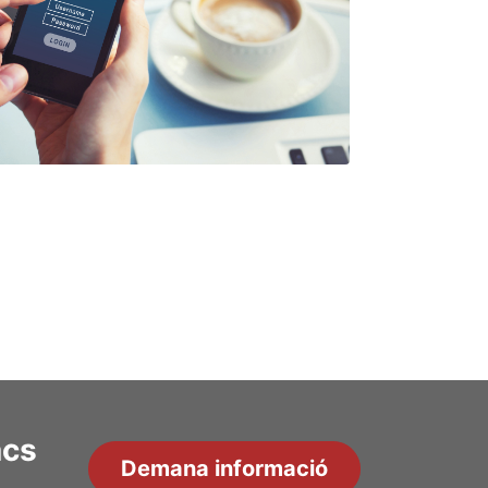
acs
Demana informació