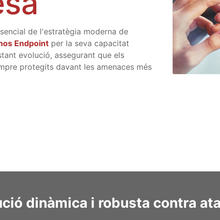
esa
sencial de l'estratègia moderna de
hos Endpoint
per la seva capacitat
stant evolució, assegurant que els
sempre protegits davant les amenaces més
ció dinàmica i robusta contra at