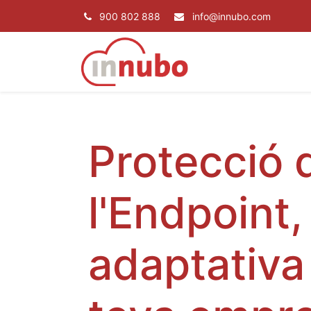
900 802 888
info@innubo.com
SERVEIS
PRO
Protecció 
l'Endpoint,
adaptativa 