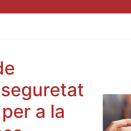
JECTES
PER QUÈ INNUBO
KIT DIGITAL
BLOC
ZONA C
de
 seguretat
per a la