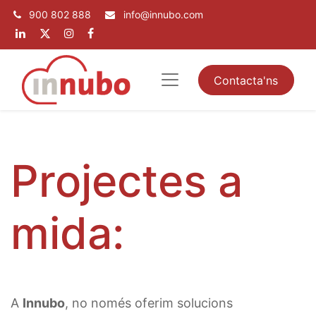
900 802 888
info@innubo.com
Contacta'ns
Projectes a
mida:
A
Innubo
, no només oferim solucions