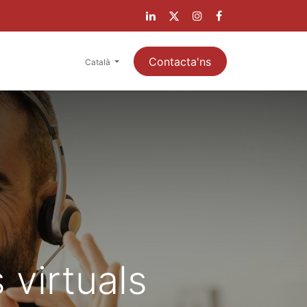
LIENTS
Contacta'ns
Català
 virtuals