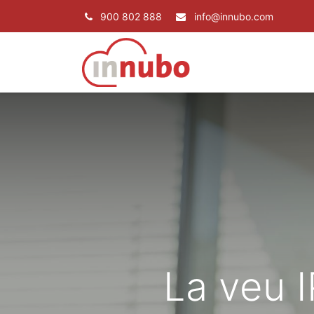
900 802 888
info@innubo.com
SERVEIS
PRO
La veu I