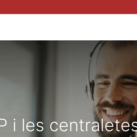
JECTES
PER QUÈ INNUBO
KIT DIGITAL
BLOC
ZONA C
P i les centraletes