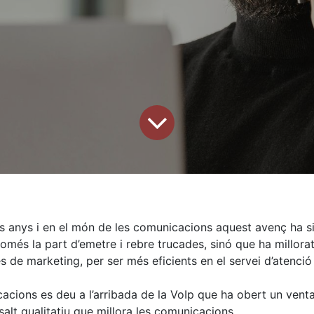
rs anys i en el món de les comunicacions aquest avenç ha s
és la part d’emetre i rebre trucades, sinó que ha millorat 
s de marketing, per ser més eficients en el servei d’atenci
cions es deu a l’arribada de la VoIp que ha obert un venta
salt qualitatiu que millora les comunicacions.