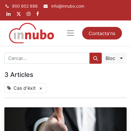
900 802 888
info@innubo.com
Contacta'ns
Bloc
3 Articles
Cas d'èxit
×