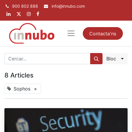
900 802 888
info@innubo.com
Contacta'ns
Bloc
8 Articles
Sophos
×